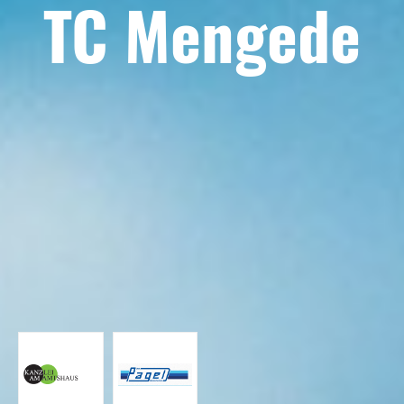
TC Mengede